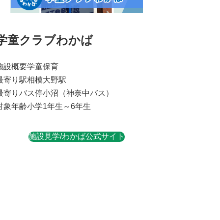
学童クラブわかば
施設概要
学童保育
最寄り駅
相模大野駅
最寄りバス停
小沼（神奈中バス）
対象年齢
小学1年生～6年生
施設見学/わかば公式サイト