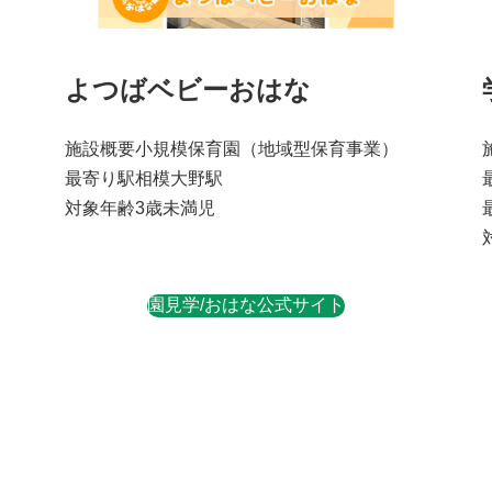
よつばベビーおはな
施設概要
小規模保育園
（地域型保育事業）
最寄り駅
相模大野駅
対象年齢
3歳未満児
園見学/おはな公式サイト