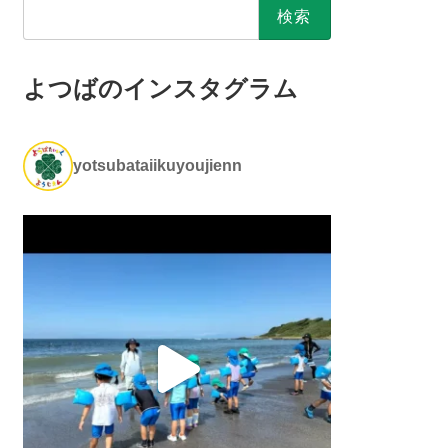
検
索:
よつばのインスタグラム
yotsubataiikuyoujienn