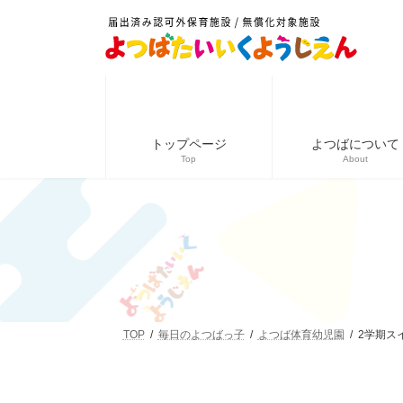
コ
ナ
ン
ビ
テ
ゲ
ン
ー
ツ
シ
へ
ョ
ス
ン
キ
に
トップページ
よつばについて
ッ
移
Top
About
プ
動
TOP
毎日のよつばっ子
よつば体育幼児園
2学期ス