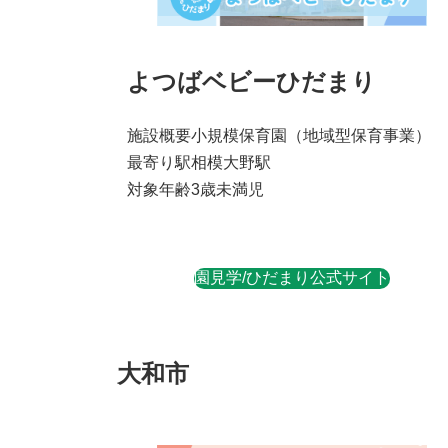
よつばベビーひだまり
施設概要
小規模保育園
（地域型保育事業）
最寄り駅
相模大野駅
対象年齢
3歳未満児
園見学/ひだまり公式サイト
大和市