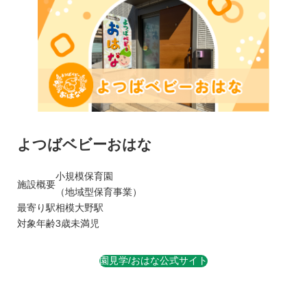
よつばベビーおはな
小規模保育園
施設概要
（地域型保育事業）
最寄り駅
相模大野駅
対象年齢
3歳未満児
園見学/おはな公式サイト