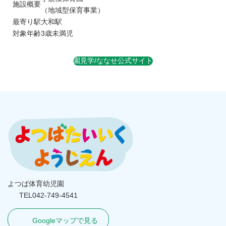
施設概要
（地域型保育事業）
最寄り駅
大和駅
対象年齢
3歳未満児
園見学/ななせ公式サイト
よつば体育幼児園
TEL042-749-4541
Googleマップで見る