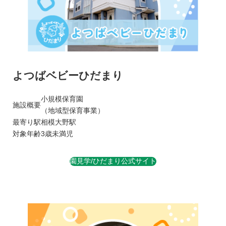
よつばベビーひだまり
小規模保育園
施設概要
（地域型保育事業）
最寄り駅
相模大野駅
対象年齢
3歳未満児
園見学/ひだまり公式サイト