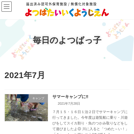
コ
ナ
ン
ビ
テ
ゲ
ン
ー
ツ
シ
へ
ョ
公式
ス
ン
イン
スタ
毎日のよつばっ子
キ
に
ッ
移
プ
動
2021年7月
サマーキャンプに‼
キャンプ
2021年7月28日
７月１５・１６日１泊２日でサマーキャンプに
行ってきました。今年度は遊覧船に乗り・川遊
びをしてスイカ割り・魚のつかみ取りなどをし
て遊びましたよ😊 川に入ると「つめた～い！」