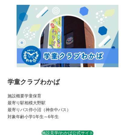
学童クラブわかば
施設概要
学童保育
最寄り駅
相模大野駅
最寄りバス停
小沼（神奈中バス）
対象年齢
小学1年生～6年生
施設見学/わかば公式サイト