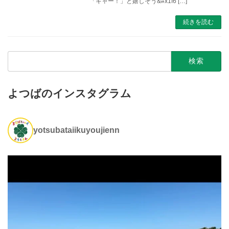
「キャー！」と嬉しそう&#x1f6 […]
続きを読む
検
索:
よつばのインスタグラム
yotsubataiikuyoujienn