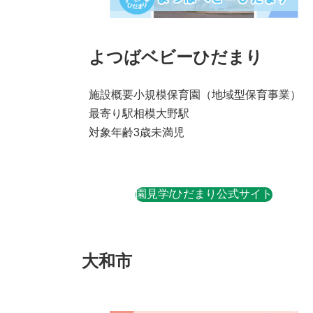
よつばベビーひだまり
施設概要
小規模保育園
（地域型保育事業）
最寄り駅
相模大野駅
対象年齢
3歳未満児
園見学/ひだまり公式サイト
大和市