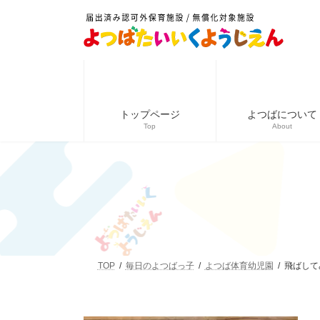
コ
ナ
ン
ビ
テ
ゲ
ン
ー
ツ
シ
へ
ョ
ス
ン
キ
に
トップページ
よつばについて
ッ
移
Top
About
プ
動
TOP
毎日のよつばっ子
よつば体育幼児園
飛ばして