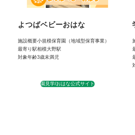
よつばベビーおはな
施設概要
小規模保育園
（地域型保育事業）
最寄り駅
相模大野駅
対象年齢
3歳未満児
園見学/おはな公式サイト