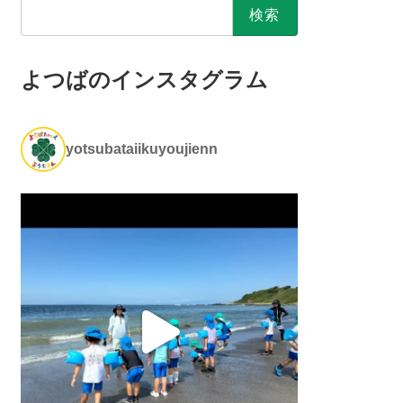
検
索:
よつばのインスタグラム
yotsubataiikuyoujienn