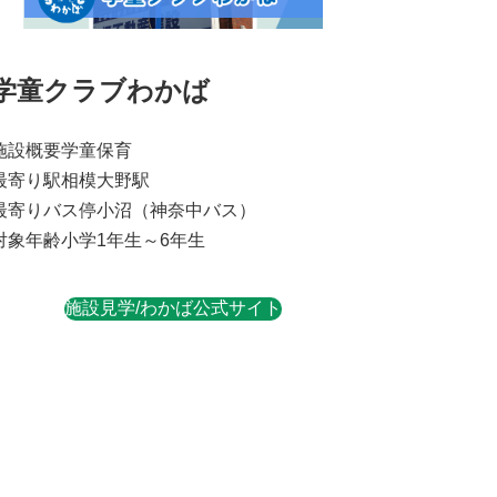
学童クラブわかば
施設概要
学童保育
最寄り駅
相模大野駅
最寄りバス停
小沼（神奈中バス）
対象年齢
小学1年生～6年生
施設見学/わかば公式サイト