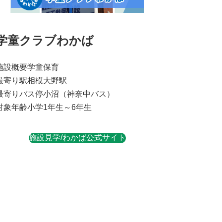
学童クラブわかば
施設概要
学童保育
最寄り駅
相模大野駅
最寄りバス停
小沼（神奈中バス）
対象年齢
小学1年生～6年生
施設見学/わかば公式サイト