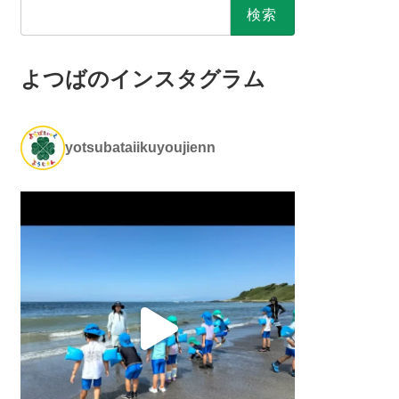
検
索:
よつばのインスタグラム
yotsubataiikuyoujienn