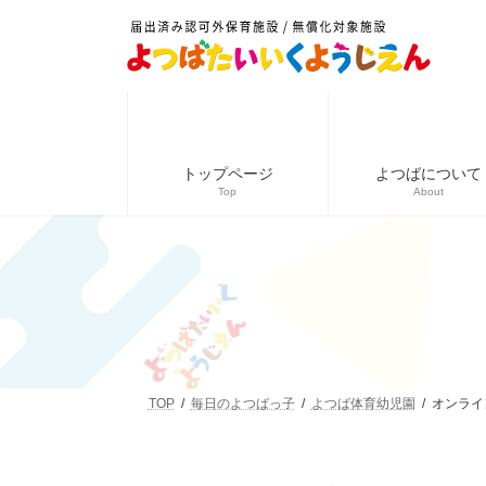
コ
ナ
ン
ビ
テ
ゲ
ン
ー
ツ
シ
へ
ョ
ス
ン
キ
に
トップページ
よつばについて
ッ
移
Top
About
プ
動
TOP
毎日のよつばっ子
よつば体育幼児園
オンライ