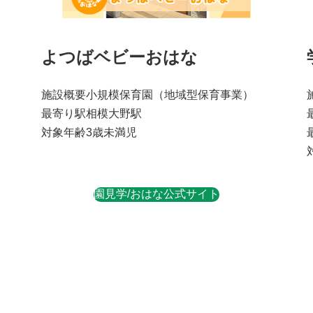
よつばベビーおはな
施設概要
小規模保育園
（地域型保育事業）
最寄り駅
相模大野駅
対象年齢
3歳未満児
園見学/おはな公式サイト