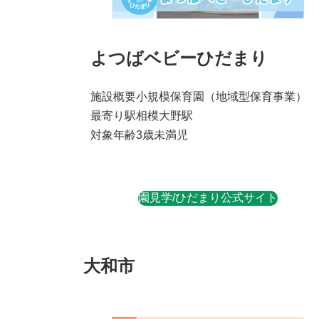
よつばベビーひだまり
施設概要
小規模保育園
（地域型保育事業）
最寄り駅
相模大野駅
対象年齢
3歳未満児
園見学/ひだまり公式サイト
大和市