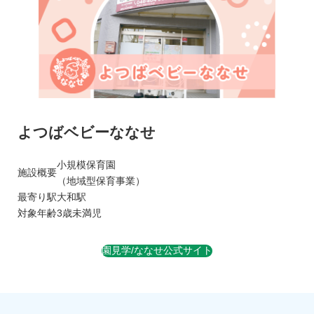
よつばベビーななせ
小規模保育園
施設概要
（地域型保育事業）
最寄り駅
大和駅
対象年齢
3歳未満児
園見学/ななせ公式サイト