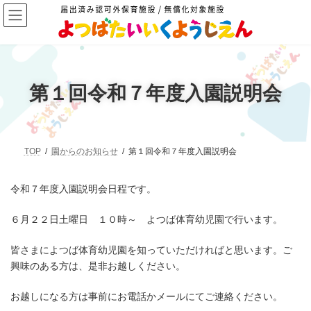
コ
ナ
ン
ビ
テ
ゲ
ン
ー
ツ
シ
へ
ョ
公式
ス
ン
イン
スタ
第１回令和７年度入園説明会
キ
に
ッ
移
プ
動
TOP
園からのお知らせ
第１回令和７年度入園説明会
令和７年度入園説明会日程です。
６月２２日土曜日 １０時～ よつば体育幼児園で行います。
皆さまによつば体育幼児園を知っていただければと思います。ご
興味のある方は、是非お越しください。
お越しになる方は事前にお電話かメールにてご連絡ください。