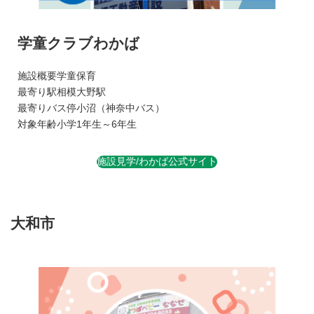
学童クラブわかば
施設概要
学童保育
最寄り駅
相模大野駅
最寄りバス停
小沼（神奈中バス）
対象年齢
小学1年生～6年生
施設見学/わかば公式サイト
大和市