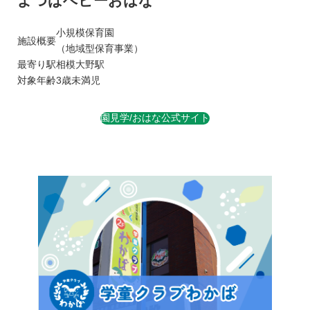
よつばベビーおはな
小規模保育園
施設概要
（地域型保育事業）
最寄り駅
相模大野駅
対象年齢
3歳未満児
園見学/おはな公式サイト